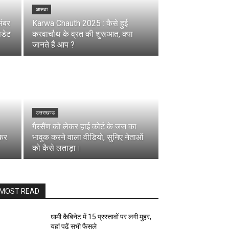
आस्था
ंबर
Karwa Chauth 2025 : कैसे हुई
पडेट
करवाचौथ के व्रत की शुरूआत, क्या
जानते हैं आप ?
उत्तराखण्ड
गैरसैंण को लेकर हाई कोर्ट के जज का
धकर
भावुक करने वाला वीडियो, सुनिए नेताओं
को कैसे लताड़ा।
MOST READ
धामी कैबिनेट में 15 प्रस्तावों पर लगी मुहर,
यहां पढ़ें सभी फैसले