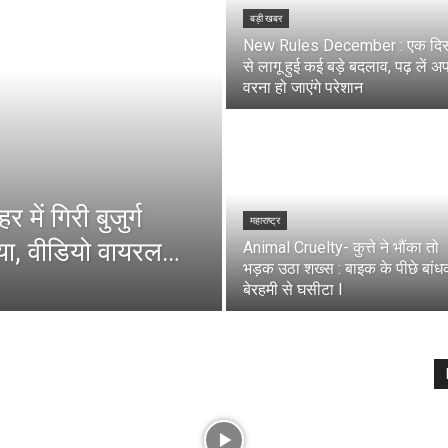
बड़ी खबर
New Rules December : एक दिस
से लागू हुई कई बड़े बदलाव, पढ़ लें अ
वरना हो जाएंगे परेशान
 में गिरी बुजुर्ग
महाराष्ट्र
चाया, वीडियो वायरल…
Animal Cruelty- कुत्ते ने भौंका तो
भड़क उठा शख्स : बाइक के पीछे बां
बेरहमी से घसीटा l