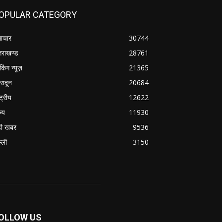
OPULAR CATEGORY
ाचार
30744
्तराखण्ड
28761
ेकिंग न्यूज़
21365
हरादून
20684
्ट्रीय
12622
ज्य
11930
ी खबर
9536
्ली
3150
OLLOW US