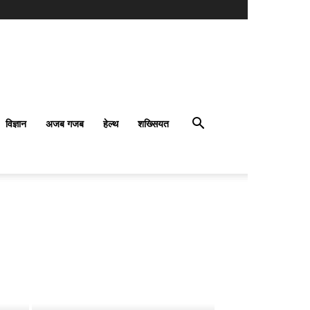
विज्ञान
अजब गजब
हेल्थ
शख्सियत