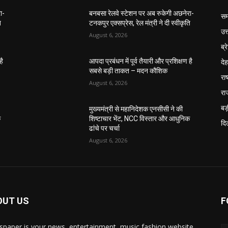
ा-
बनबसा रेलवे स्टेशन पर अब रुकेगी अछनेरा-
सम
ि
टनकपुर एक्सप्रेस, रेल मंत्री ने दी स्वीकृति
उत
August 6, 2026
ब्र
दे
है
आपदा प्रबंधन में पूर्व तैयारी और प्रशिक्षण है
सबसे बड़ी ताकत – मदन कौशिक
राष
August 6, 2026
रा
बड़
मुख्यमंत्री से महानिदेशक एनसीसी ने की
क
शिष्टाचार भेंट, NCC विस्तार और आधुनिक
दिल
ढांचे पर चर्चा
August 6, 2026
OUT US
F
paper is your news, entertainment, music fashion website.