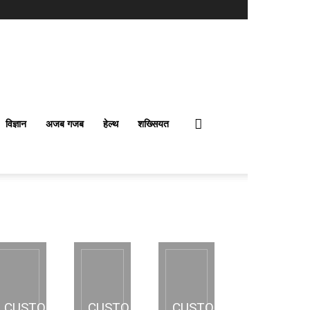
विज्ञान
अजब गजब
हेल्थ
शख्सियत
CUSTOM
CUSTOM
CUSTOM