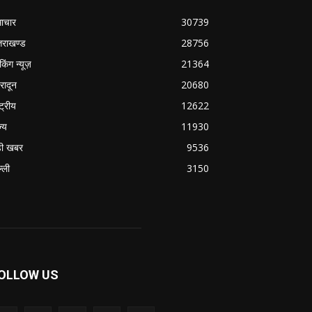
ाचार
30739
्तराखण्ड
28756
ेकिंग न्यूज़
21364
हरादून
20680
्ट्रीय
12622
ज्य
11930
ी खबर
9536
्ली
3150
OLLOW US