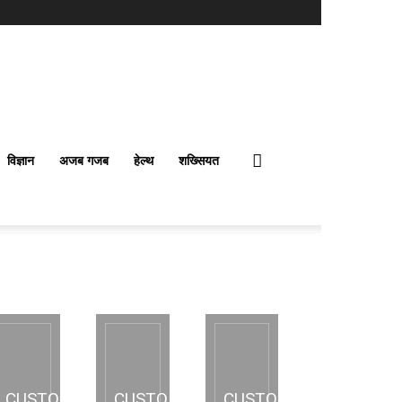
विज्ञान
अजब गजब
हेल्थ
शख्सियत
CUSTOM
CUSTOM
CUSTOM