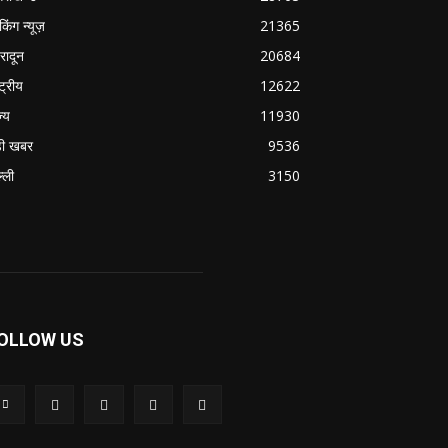
ेकिंग न्यूज़
21365
हरादून
20684
्ट्रीय
12622
ज्य
11930
ी खबर
9536
्ली
3150
OLLOW US