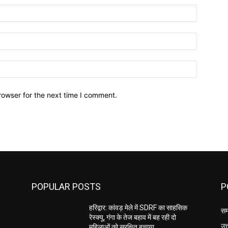
Name:
Email:
Website:
rowser for the next time I comment.
POPULAR POSTS
P
हरिद्वार: कांवड़ मेले में SDRF का साहसिक
सम
रेस्क्यू, गंगा के तेज बहाव में बह रही दो
उत
महिलाओं को सुरक्षित बचाया…