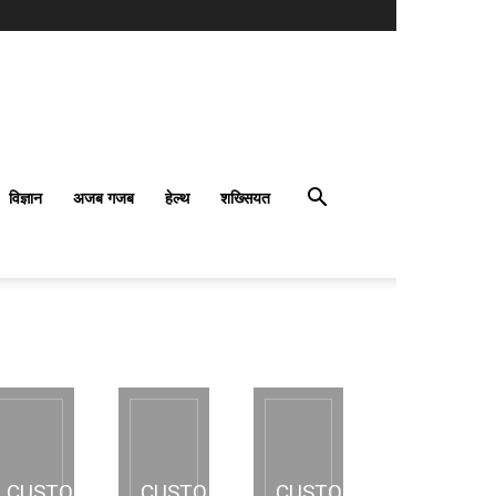
विज्ञान
अजब गजब
हेल्थ
शख्सियत
CUSTOM
CUSTOM
CUSTOM