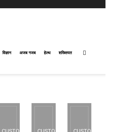
विज्ञान
अजब गजब
हेल्थ
शख्सियत
CUSTOM
CUSTOM
CUSTOM