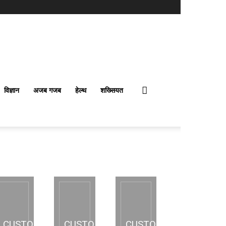
विज्ञान
अजब गजब
हेल्थ
शख्सियत
CUSTOM
CUSTOM
CUSTOM