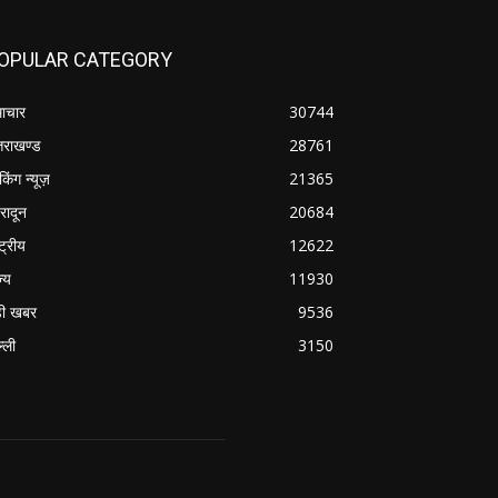
OPULAR CATEGORY
ाचार
30744
्तराखण्ड
28761
ेकिंग न्यूज़
21365
हरादून
20684
्ट्रीय
12622
ज्य
11930
ी खबर
9536
्ली
3150