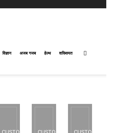
विज्ञान
अजब गजब
हेल्थ
शख्सियत
CUSTOM
CUSTOM
CUSTOM