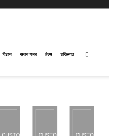
विज्ञान
अजब गजब
हेल्थ
शख्सियत
CUSTOM
CUSTOM
CUSTOM