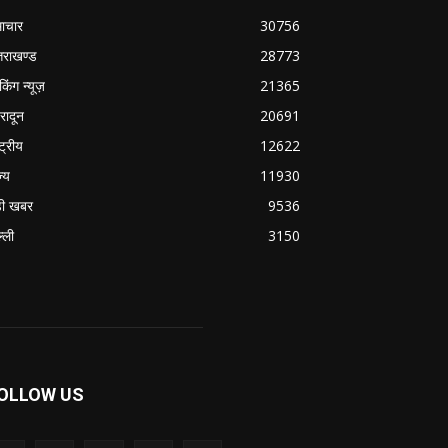
ाचार
30756
्तराखण्ड
28773
ेकिंग न्यूज़
21365
हरादून
20691
्ट्रीय
12622
ज्य
11930
ी खबर
9536
्ली
3150
OLLOW US