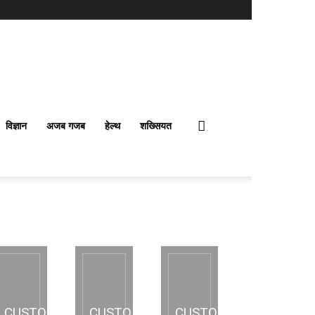
विज्ञान
अजब गजब
हेल्थ
शख्सियत
CUSTOM
CUSTOM
CUSTOM