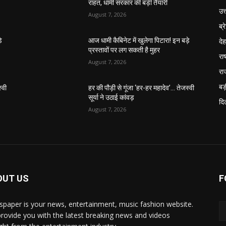
राहत, धामी सरकार की बड़ी तैयारी
उत
August 7, 2026
ब्र
दे
े
आज धामी कैबिनेट में खुलेगा पिटारा! इन बड़े
प्रस्तावों पर लग सकती है मुहर
राष
August 7, 2026
रा
बड़
्वी
हर की पौड़ी से गूंजा ‘हर-हर महादेव’… तेजस्वी
सूर्या ने उठाई कांवड़
दिल
August 7, 2026
OUT US
F
paper is your news, entertainment, music fashion website.
rovide you with the latest breaking news and videos