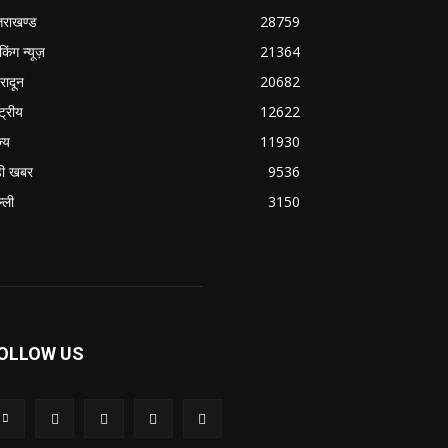
्तराखण्ड
28759
ेकिंग न्यूज़
21364
हरादून
20682
्ट्रीय
12622
ज्य
11930
ी खबर
9536
्ली
3150
OLLOW US