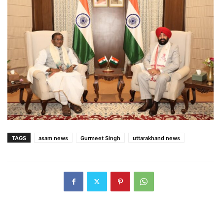
TAGS
asam news
Gurmeet Singh
uttarakhand news