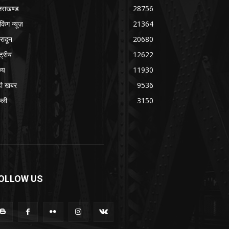
्तराखण्ड
28756
ेकिंग न्यूज़
21364
हरादून
20680
्ट्रीय
12622
ज्य
11930
ी खबर
9536
्ली
3150
OLLOW US