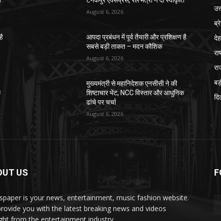
ि
टनकपुर एक्सप्रेस, रेल मंत्री ने दी स्वीकृति
उत
August 6, 2026
ब्र
दे
है
आपदा प्रबंधन में पूर्व तैयारी और प्रशिक्षण है
सबसे बड़ी ताकत – मदन कौशिक
राष
August 6, 2026
रा
बड़
मुख्यमंत्री से महानिदेशक एनसीसी ने की
क
शिष्टाचार भेंट, NCC विस्तार और आधुनिक
दिल
ढांचे पर चर्चा
August 6, 2026
OUT US
F
paper is your news, entertainment, music fashion website.
rovide you with the latest breaking news and videos
ight from the entertainment industry.