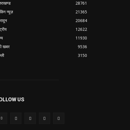
्तराखण्ड
28761
ेकिंग न्यूज़
21365
हरादून
20684
्ट्रीय
12622
ज्य
11930
ी खबर
9536
्ली
3150
OLLOW US