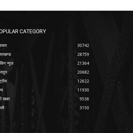
OPULAR CATEGORY
ाचार
30742
्तराखण्ड
28759
ेकिंग न्यूज़
21364
हरादून
20682
्ट्रीय
12622
ज्य
11930
ी खबर
9536
्ली
3150