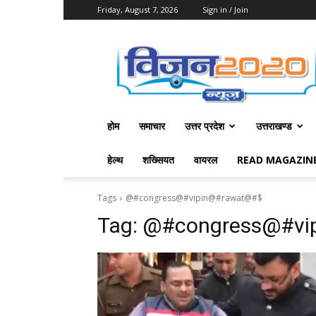
Friday, August 7, 2026
Sign in / Join
Vision
2020
News
होम
समाचार
उत्तर प्रदेश
उत्तराखण्ड
हेल्थ
शख्सियत
वायरल
READ MAGAZIN
Tags
@#congress@#vipin@#rawat@#$
Tag:
@#congress@#vi