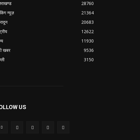
्तराखण्ड
28760
ेकिंग न्यूज़
21364
हरादून
20683
्ट्रीय
12622
ज्य
11930
ी खबर
9536
्ली
3150
OLLOW US