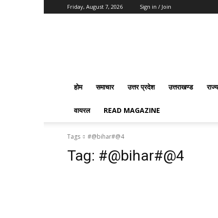
Friday, August 7, 2026
Sign in / Join
Vision
2020
News
होम
समाचार
उत्तर प्रदेश
उत्तराखण्ड
राज्
वायरल
READ MAGAZINE
Tags
#@bihar#@4
Tag:
#@bihar#@4