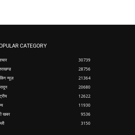
OPULAR CATEGORY
ाचार
30739
्तराखण्ड
28756
ेकिंग न्यूज़
21364
हरादून
20680
्ट्रीय
12622
ज्य
11930
ी खबर
9536
्ली
3150