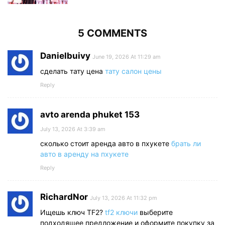
5 COMMENTS
Danielbuivy
June 19, 2026 At 11:29 am
сделать тату цена
тату салон цены
Reply
avto arenda phuket 153
July 13, 2026 At 3:39 am
сколько стоит аренда авто в пхукете
брать ли
авто в аренду на пхукете
Reply
RichardNor
July 13, 2026 At 11:32 pm
Ищешь ключ TF2?
tf2 ключи
выберите
подходящее предложение и оформите покупку за