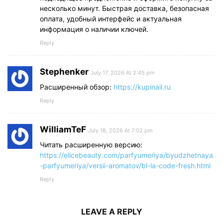
несколько минут. Быстрая доставка, безопасная
оплата, удобный интерфейс и актуальная
информация о наличии ключей.
Reply
Stephenker
July 17, 2026 At 2:45 pm
Расширенный обзор:
https://kupinail.ru
Reply
WilliamTeF
July 18, 2026 At 7:02 pm
Читать расширенную версию:
https://elicebeauty.com/parfyumeriya/byudzhetnaya
-parfyumeriya/versii-aromatov/bl-la-code-fresh.html
Reply
LEAVE A REPLY