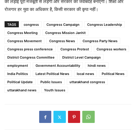
की लड़ाई पूरी मजबूती से लड़ेगी और सरकार को जवाबदेह बनाएगी। शिक्षा और
रोजगार हर युवा का अधिकार है, किसी सरकार की कृपा नहीं।
TAGS
congress
Congress Campaign
Congress Leadership
Congress Meeting
Congress Mission Janhit
Congress Movement
Congress News
Congress Party News
Congress press conference
Congress Protest
Congress workers
District Congress Committee
District Level Campaign
employment
Government Accountability
hindi news
India Politics
Latest Political News
local news
Political News
Political Update
Public Issues
uttarakhand congress
uttarakhand news
Youth Issues