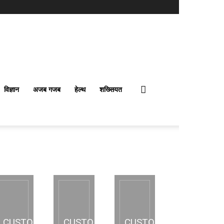
विज्ञान
अजब गजब
हेल्थ
शख्सियत
CUSTOM
CUSTOM
CUSTOM