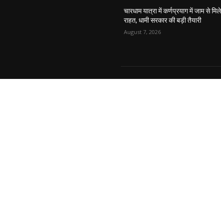
चारधाम यात्रा में कर्णप्रयाग में जाम से मिल
राहत, धामी सरकार की बड़ी तैयारी
August 7, 2026
AB
News
We p
stra
Cont
© Newspaper WordPress Theme by TagDiv