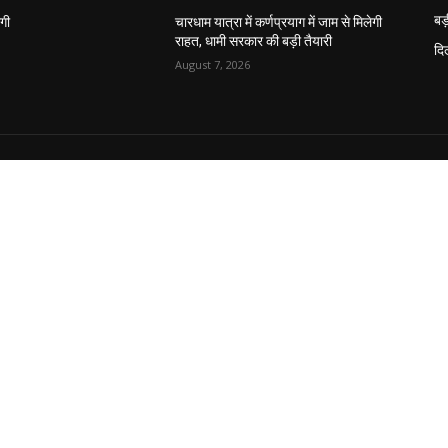
बड़
ेगी
चारधाम यात्रा में कर्णप्रयाग में जाम से मिलेगी
राहत, धामी सरकार की बड़ी तैयारी
दिल
August 7, 2026
OUT US
F
paper is your news, entertainment, music fashion website.
rovide you with the latest breaking news and videos
ight from the entertainment industry.
act us:
contact@yoursite.com
होम
समाचार
उत्तर प्रदेश
उत्तराखण्ड
मनोरंजन
अध्यात्म
विज्ञान
अजब गजब