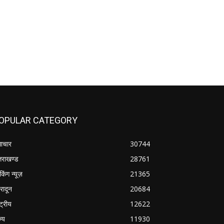
OPULAR CATEGORY
ाचार
30744
्तराखण्ड
28761
ेकिंग न्यूज़
21365
हरादून
20684
्ट्रीय
12622
ज्य
11930