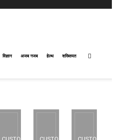
विज्ञान
अजब गजब
हेल्थ
शख्सियत
CUSTOM
CUSTOM
CUSTOM