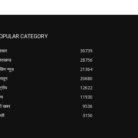
OPULAR CATEGORY
ाचार
30739
्तराखण्ड
28756
ेकिंग न्यूज़
21364
हरादून
20680
्ट्रीय
12622
ज्य
11930
ी खबर
9536
्ली
3150