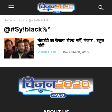
Home
Tags
@#$y!black%^
@#$y!black%^
नोटबंदी का फैसला ‘बोल्ड’ नहीं, ‘बेकार’ : राहुल
गांधी
Vision Desk 3
-
December 8, 2016