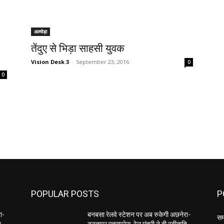
अल्मोड़ा
तेंदुए से भिड़ा साहसी युवक
Vision Desk 3
-
September 23, 2016
0
0
POPULAR POSTS
P
ा-
बनबसा रेलवे स्टेशन पर अब रुकेगी अछनेरा-
सम