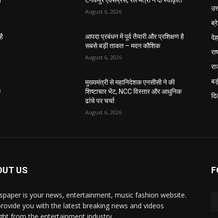
ि
टनकपुर एक्सप्रेस, रेल मंत्री ने दी स्वीकृति
उत
August 6, 2026
ब्र
दे
है
आपदा प्रबंधन में पूर्व तैयारी और प्रशिक्षण है
सबसे बड़ी ताकत – मदन कौशिक
राष
August 6, 2026
रा
बड़
मुख्यमंत्री से महानिदेशक एनसीसी ने की
क
शिष्टाचार भेंट, NCC विस्तार और आधुनिक
दिल
ढांचे पर चर्चा
August 6, 2026
OUT US
F
paper is your news, entertainment, music fashion website.
rovide you with the latest breaking news and videos
ight from the entertainment industry.