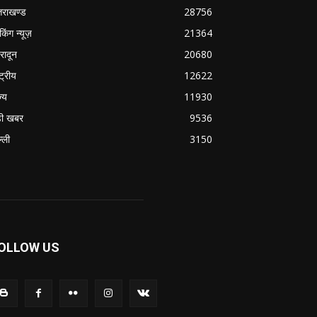
्तराखण्ड
28756
ेकिंग न्यूज़
21364
हरादून
20680
्ट्रीय
12622
ज्य
11930
ी खबर
9536
्ली
3150
OLLOW US