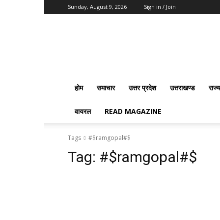
Sunday, August 9, 2026
Sign in / Join
Vision
2020
News
होम
समाचार
उत्तर प्रदेश
उत्तराखण्ड
राज्
वायरल
READ MAGAZINE
Tags
#$ramgopal#$
Tag:
#$ramgopal#$