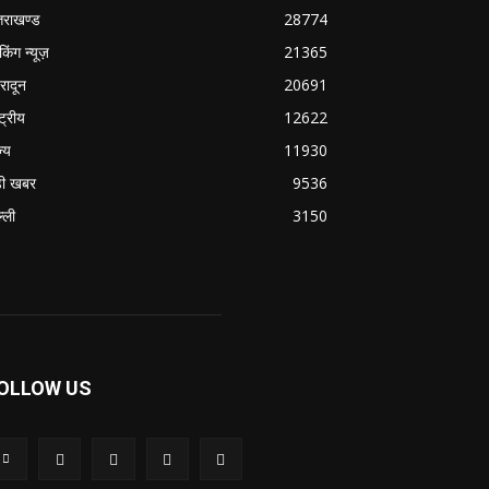
्तराखण्ड
28774
ेकिंग न्यूज़
21365
हरादून
20691
्ट्रीय
12622
ज्य
11930
ी खबर
9536
्ली
3150
OLLOW US