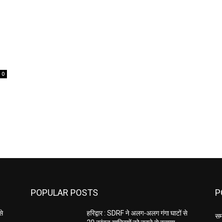
.
0
POPULAR POSTS
P
से
हरिद्वार : SDRF ने अलग-अलग गंगा घाटों से
सम