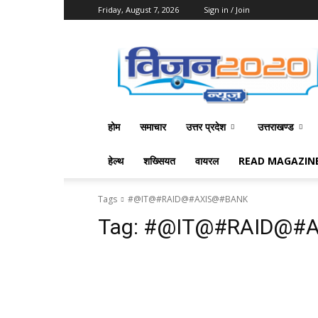
Friday, August 7, 2026
Sign in / Join
Vision
2020
News
होम
समाचार
उत्तर प्रदेश
उत्तराखण्ड
हेल्थ
शख्सियत
वायरल
READ MAGAZIN
Tags
#@IT@#RAID@#AXIS@#BANK
Tag:
#@IT@#RAID@#