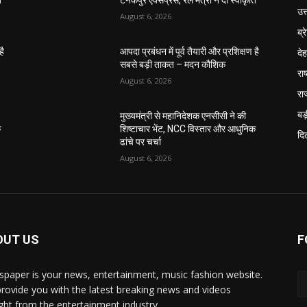
ि
टनकपुर एक्सप्रेस, रेल मंत्री ने दी स्वीकृति
उत
August 6, 2026
ब्र
दे
है
आपदा प्रबंधन में पूर्व तैयारी और प्रशिक्षण है
सबसे बड़ी ताकत – मदन कौशिक
राष
August 6, 2026
रा
बड़
मुख्यमंत्री से महानिदेशक एनसीसी ने की
क
शिष्टाचार भेंट, NCC विस्तार और आधुनिक
दिल
ढांचे पर चर्चा
August 6, 2026
OUT US
F
paper is your news, entertainment, music fashion website.
rovide you with the latest breaking news and videos
ight from the entertainment industry.