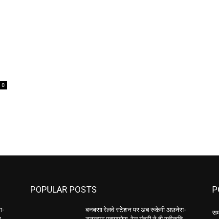
0
POPULAR POSTS
P
ा-
बनबसा रेलवे स्टेशन पर अब रुकेगी अछनेरा-
सम