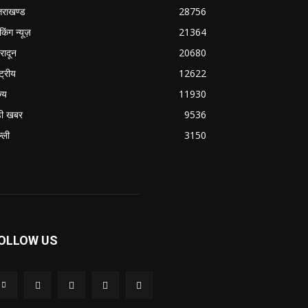
्तराखण्ड
28756
ेकिंग न्यूज़
21364
हरादून
20680
्ट्रीय
12622
ज्य
11930
ी खबर
9536
्ली
3150
OLLOW US