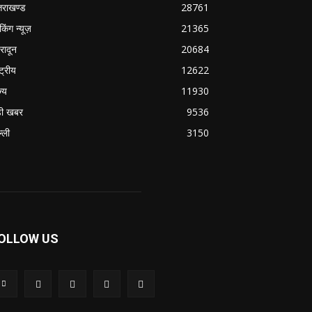
्तराखण्ड
28761
ेकिंग न्यूज़
21365
हरादून
20684
्ट्रीय
12622
ज्य
11930
ी खबर
9536
्ली
3150
OLLOW US