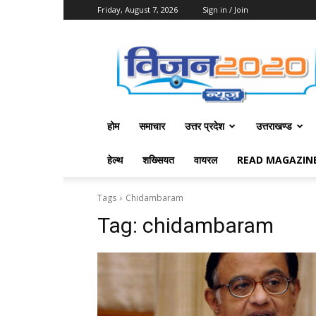
Friday, August 7, 2026
Sign in / Join
Vision
2020
News
होम
समाचार
उत्तर प्रदेश
उत्तराखण्ड
हेल्थ
शख्सियत
वायरल
READ MAGAZIN
Tags
Chidambaram
Tag:
chidambaram