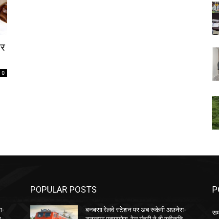
और
0
POPULAR POSTS
P
ा-
बनबसा रेलवे स्टेशन पर अब रुकेगी अछनेरा-
सम