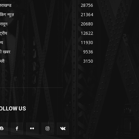
्तराखण्ड
28756
ेकिंग न्यूज़
21364
हरादून
20680
्ट्रीय
12622
ज्य
11930
ी खबर
9536
्ली
3150
OLLOW US