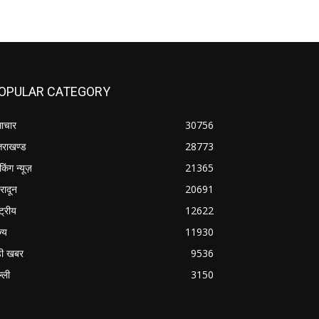
OPULAR CATEGORY
ाचार
30756
्तराखण्ड
28773
ेकिंग न्यूज़
21365
हरादून
20691
्ट्रीय
12622
ज्य
11930
ी खबर
9536
्ली
3150