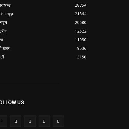
्तराखण्ड
28754
ेकिंग न्यूज़
21364
हरादून
20680
्ट्रीय
12622
ज्य
11930
ी खबर
9536
्ली
3150
OLLOW US