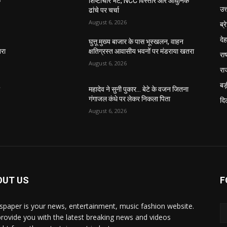
क
शिष्टाचार भेंट, NCC विस्तार और आधुनिक
उत
ढांचे पर चर्चा
August 6, 2026
ब्र
दे
घुत्तू मुख्य बाजार के पास भूस्खलन, वाहन
तरा
क्षतिग्रस्त आवासीय भवनों पर मंडराया खतरा
राष
August 6, 2026
रा
बड़
ा
महादेव ने सुनी पुकार… बेटे के वजन जितना
गंगाजल कंधे पर लेकर निकला पिता
दिल
August 6, 2026
OUT US
F
paper is your news, entertainment, music fashion website.
rovide you with the latest breaking news and videos