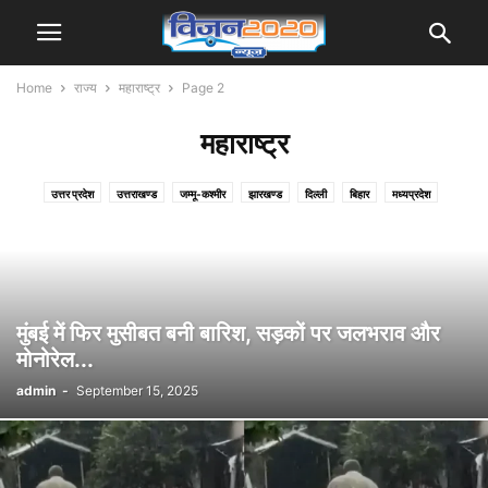
Home
राज्य
महाराष्ट्र
Page 2
महाराष्ट्र
उत्तर प्रदेश
उत्तराखण्ड
जम्मू-कश्मीर
झारखण्ड
दिल्ली
बिहार
मध्यप्रदेश
महाराष्ट्र
मुंबई में फिर मुसीबत बनी बारिश, सड़कों पर जलभराव और
मोनोरेल...
admin
-
September 15, 2025